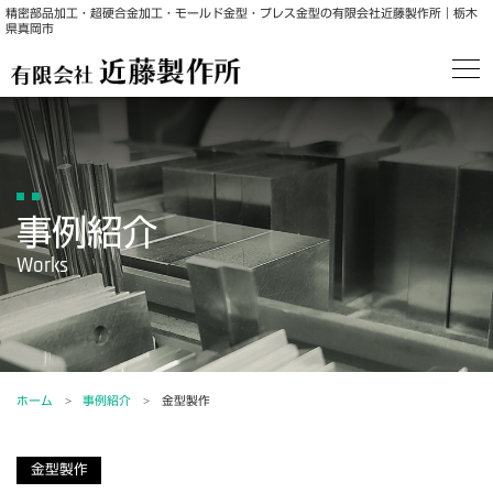
精密部品加工・超硬合金加工・モールド金型・プレス金型の有限会社近藤製作所｜栃木
県真岡市
事例紹介
ホーム
事例紹介
金型製作
金型製作